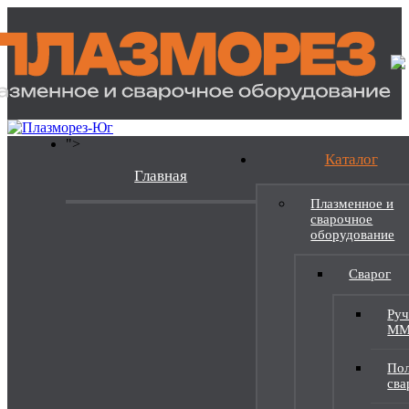
">
Каталог
Главная
Плазменное и
сварочное
оборудование
Сварог
Руч
M
Пол
св