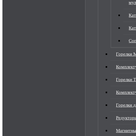
мул
Кат
Кат
Соп
Горелки 
Комплек
Горелки 
Комплект
Горелки д
Редуктор
Магнитны