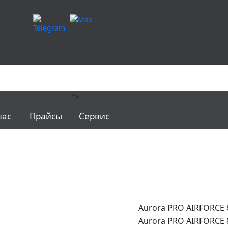
">
сварочное оборудование
Аврора
Плазморезы
нас
Прайсы
Сервис
Aurora PRO AIRFORCE
Aurora PRO AIRFORCE 