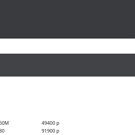
 60M
49400 р
80
91900 р