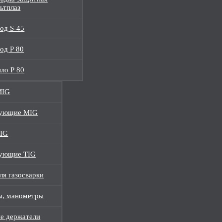
ьтплаз
од S-45
од Р 80
ло Р 80
MIG
тующие MIG
TIG
ующие TIG
ля газосварки
ы, манометры
е держатели