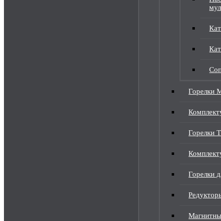
мул
Кат
Кат
Соп
Горелки 
Комплек
Горелки 
Комплект
Горелки д
Редуктор
Магнитны