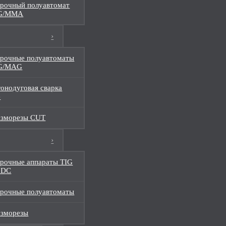
рочный полуавтомат
G/MMA
рочные полуавтоматы
G/MAG
онодуговая сварка
G
азморезы CUT
рочные аппараты TIG
 DC
рочные полуавтоматы
азморезы