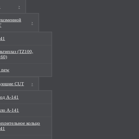
е
плазменной
T
141
ьтиплаз (TZ100,
60)
 new
тующие CUT
од A-141
ло А-141
ихрительное кольцо
141