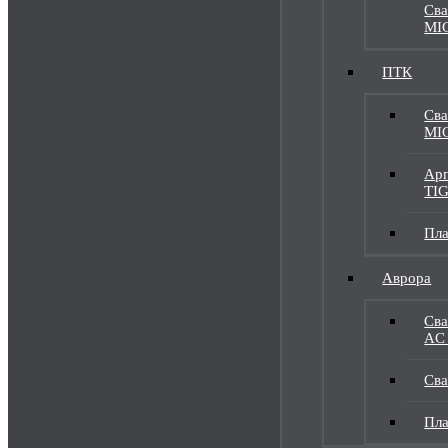
Сва
MI
ПТК
Сва
MI
Арг
TI
Пл
Аврора
Сва
AC
Сва
Пл