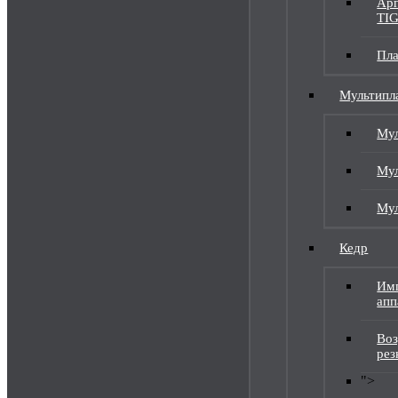
Арг
TI
Пла
Мультипл
Мул
Мул
Мул
Кедр
Имп
апп
Воз
рез
">