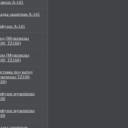
лятор А-141
адка защитная A-141
ффузор A-141
од (Мультиплаз
00, TZ160)
ло (Мультиплаз
00, TZ160)
ставка под катод
льтиплаз TZ100,
60)
фузор мультиплаз
100
фузор мультиплаз
160
адка защитная