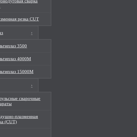
онодуговая сварка
G
зменная резка CUT
аз
ьтиплаз 3500
ьтиплаз 4000М
ьтиплаз 15000М
ульсные сварочные
араты
душно-плазменная
ка (CUT)