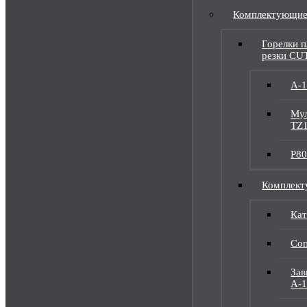
Комплектующи
Горелки 
резки CU
А-
Мул
TZ1
P80
Комплек
Кат
Соп
Зав
A-