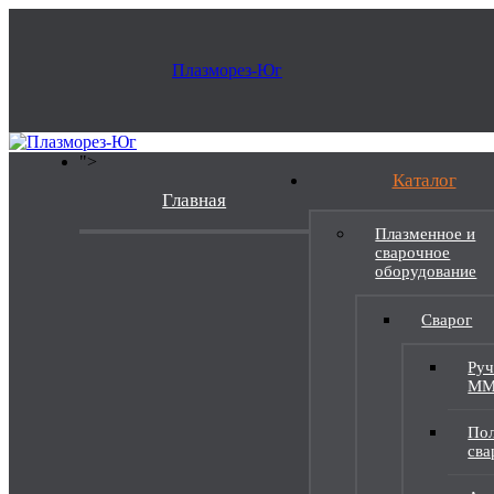
">
Каталог
Главная
Плазменное и
сварочное
оборудование
Сварог
Руч
M
Пол
св