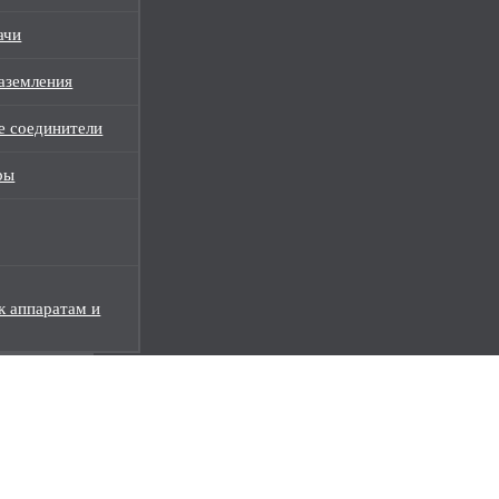
ачи
аземления
е соединители
ры
к аппаратам и