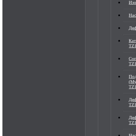
Изо
Нас
Ди
Кат
TZ1
Соп
TZ1
Под
(Му
TZ1
Диф
TZ
Диф
TZ
Нас