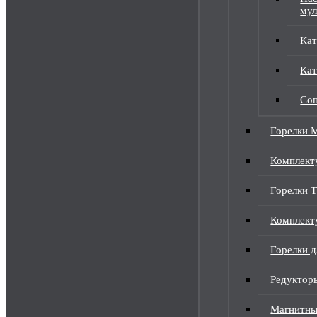
мул
Кат
Кат
Соп
Горелки 
Комплек
Горелки 
Комплект
Горелки д
Редуктор
Магнитны