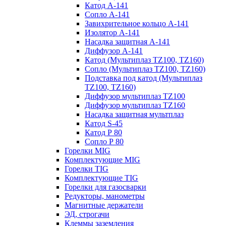
Катод A-141
Сопло А-141
Завихрительное кольцо A-141
Изолятор А-141
Насадка защитная A-141
Диффузор A-141
Катод (Мультиплаз TZ100, TZ160)
Сопло (Мультиплаз TZ100, TZ160)
Подставка под катод (Мультиплаз
TZ100, TZ160)
Диффузор мультиплаз TZ100
Диффузор мультиплаз TZ160
Насадка защитная мультплаз
Катод S-45
Катод Р 80
Сопло Р 80
Горелки MIG
Комплектующие MIG
Горелки TIG
Комплектующие TIG
Горелки для газосварки
Редукторы, манометры
Магнитные держатели
ЭД, строгачи
Клеммы заземления