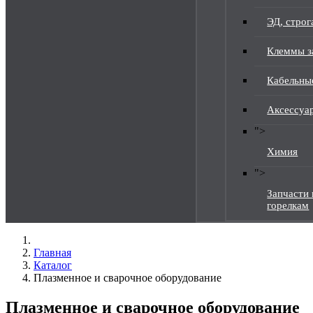
ЭД, строг
Клеммы з
Кабельны
Аксессуа
">
Химия
">
Запчасти 
горелкам
Главная
Каталог
Плазменное и сварочное оборудование
Плазменное и сварочное оборудование