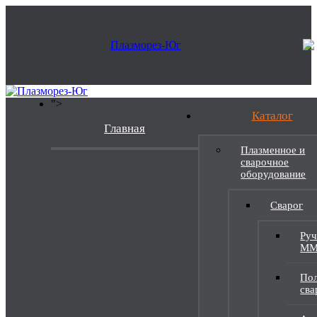
">
Каталог
Главная
Плазменное и
сварочное
оборудование
Сварог
Руч
M
Пол
св